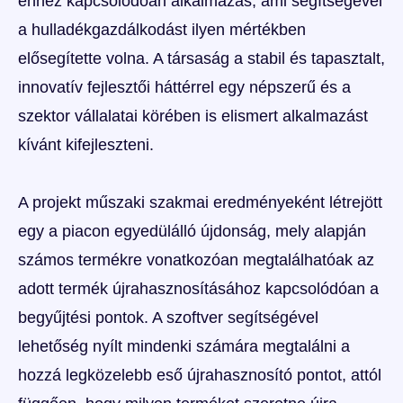
ehhez kapcsolódóan alkalmazás, ami segítségével
a hulladékgazdálkodást ilyen mértékben
elősegítette volna. A társaság a stabil és tapasztalt,
innovatív fejlesztői háttérrel egy népszerű és a
szektor vállalatai körében is elismert alkalmazást
kívánt kifejleszteni.
A projekt műszaki szakmai eredményeként létrejött
egy a piacon egyedülálló újdonság, mely alapján
számos termékre vonatkozóan megtalálhatóak az
adott termék újrahasznosításához kapcsolódóan a
begyűjtési pontok. A szoftver segítségével
lehetőség nyílt mindenki számára megtalálni a
hozzá legközelebb eső újrahasznosító pontot, attól