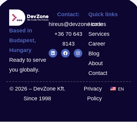
Contact:
Quick links
hireus@devzone.codes
Home
Based in
+36 70 643
Services
Budapest,
8143
Career
Hungary
Blog
Ready to serve
About
you globally.
Contact
© 2026 – DevZone Kft.
Privacy
EN
Since 1998
Policy