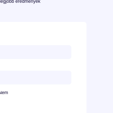
 legjobb eredmények
Nem