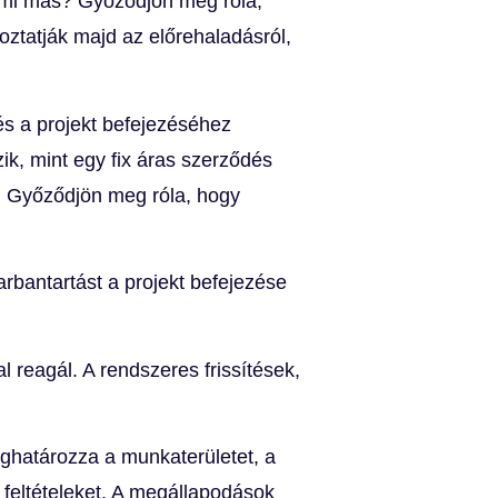
lami más? Győződjön meg róla,
oztatják majd az előrehaladásról,
és a projekt befejezéséhez
ik, mint egy fix áras szerződés
. Győződjön meg róla, hogy
rbantartást a projekt befejezése
reagál. A rendszeres frissítések,
ghatározza a munkaterületet, a
si feltételeket. A megállapodások