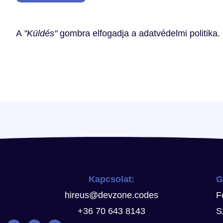
A
"Küldés"
gombra elfogadja a
adatvédelmi politika
.
Kapcsolat:
G
hireus@devzone.codes
F
+36 70 643 8143
S