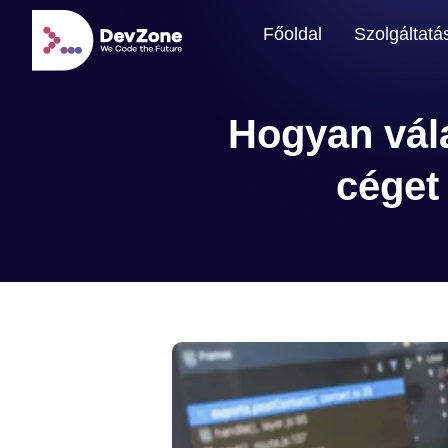
Főoldal
Szolgáltatá
Hogyan vála
céget