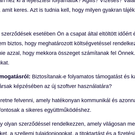
n néz ki a fejlesztési folyamatuk? Agilis? Vízesés? Va
amit keres. Azt is tudnia kell, hogy milyen gyakran tájék
szerződések esetében Ön a csapat által eltöltött időért 
nem biztos, hogy meghatározott költségvetéssel rendelkez
nnie azzal, hogy mekkora összeget számítanak fel Önnek
kat.
támogatásról:
Biztosítanak-e folyamatos támogatást és ka
ársak képzésében az új szoftver használatára?
retne felvenni, amely hatékonyan kommunikál és azonnal 
 fontosak a sikeres együttműködéshez.
gy olyan szerződéssel rendelkezzen, amely világosan me
ket, a szellemi tulajdonjogokat, a titoktartást és a fizeté