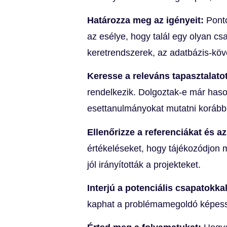
Határozza meg az igényeit:
Pont
az esélye, hogy talál egy olyan csa
keretrendszerek, az adatbázis-köv
Keresse a releváns tapasztalato
rendelkezik. Dolgoztak-e már has
esettanulmányokat mutatni korábbi
Ellenőrizze a referenciákat és a
értékeléseket, hogy tájékozódjon 
jól irányították a projekteket.
Interjú a potenciális csapatokka
kaphat a problémamegoldó képesség