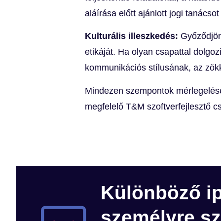
aláírása előtt ajánlott jogi tanácsot
Kulturális illeszkedés:
Győződjön 
etikáját. Ha olyan csapattal dolg
kommunikációs stílusának, az zö
Mindezen szempontok mérlegelése 
megfelelő T&M szoftverfejlesztő cs
Különböző ip
személyre s