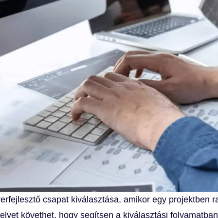
rfejlesztő csapat kiválasztása, amikor egy projektben rag
lyet követhet, hogy segítsen a kiválasztási folyamatban