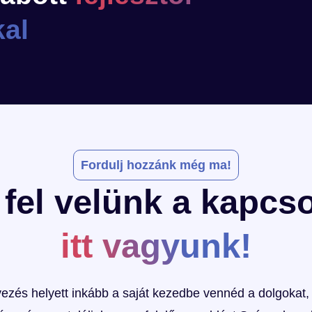
al
Fordulj hozzánk még ma!
fel velünk a kapcso
itt vagyunk!
ezés helyett inkább a saját kezedbe vennéd a dolgokat,