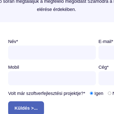
ió során megtaláljuk a megfelelő megoldást Számodra a
elérése érdekében.
Név
*
E-mail
*
Mobil
Cég
*
Volt már szoftverfejlesztési projektje?
*
Igen
Küldés >...