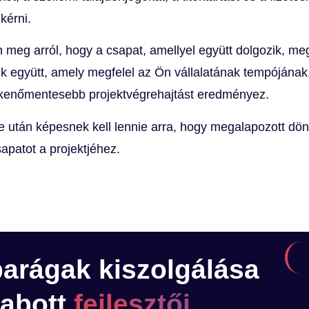
 kérni.
meg arról, hogy a csapat, amellyel együtt dolgozik, megé
ozik együtt, amely megfelel az Ön vállalatának tempóján
kkenőmentesebb projektvégrehajtást eredményez.
után képesnek kell lennie arra, hogy megalapozott dönt
apatot a projektjéhez.
arágak kiszolgálása
zabott
fejlesztői