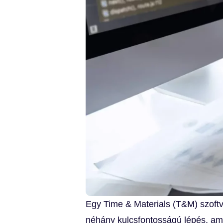
Egy Time & Materials (T&M) szoftve
néhány kulcsfontosságú lépés, ame