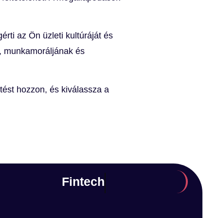
rti az Ön üzleti kultúráját és
ak, munkamoráljának és
ést hozzon, és kiválassza a
Hotel