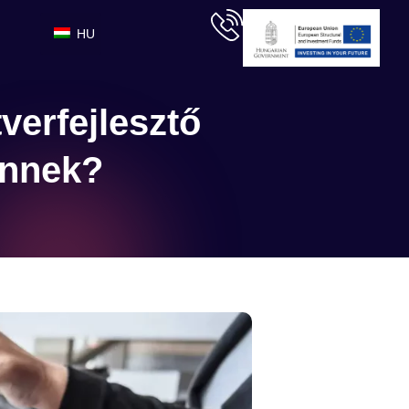
HU
verfejlesztő
Önnek?