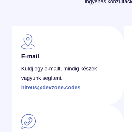
ingyenes konzultác
E-mail
Küldj egy e-mailt, mindig készek
vagyunk segíteni.
hireus@devzone.codes