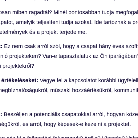
osan miben ragadtál? Minél pontosabban tudja megfogal
patot, amelyik teljesíteni tudja azokat. Ide tartoznak a 
etelmények és a projekt terjedelme.
t:
Ez nem csak arról szól, hogy a csapat hány éves szoftve
onló projekteken? Van-e tapasztalatuk az Ön iparágában
 projektekről?
z értékeléseket:
Vegye fel a kapcsolatot korábbi ügyfelei
megbízhatóságukról, műszaki hozzáértésükről, kommuniká
l:
Beszéljen a potenciális csapatokkal arról, hogyan köze
ükről, és arról, hogy képesek-e kezelni a projektet.