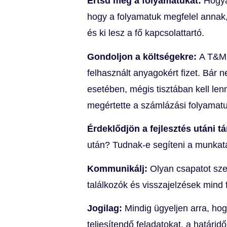
Értsd meg a folyamatukat:
Hogya
hogy a folyamatuk megfelel annak, 
és ki lesz a fő kapcsolattartó.
Gondoljon a költségekre:
A T&M 
felhasznált anyagokért fizet. Bár 
esetében, mégis tisztában kell le
megértette a számlázási folyamatu
Érdeklődjön a fejlesztés utáni 
után? Tudnak-e segíteni a munkat
Kommunikálj:
Olyan csapatot sze
találkozók és visszajelzések mind
Jogilag:
Mindig ügyeljen arra, ho
teljesítendő feladatokat, a határidő