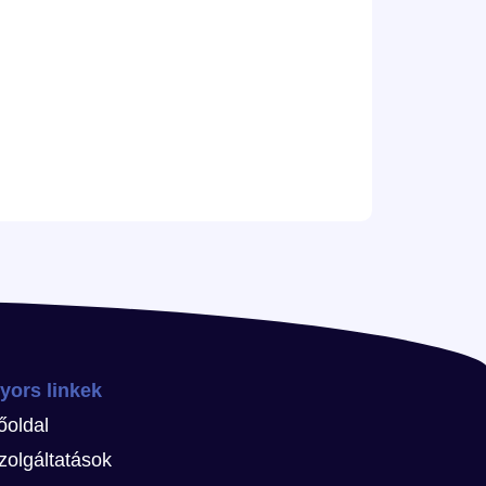
yors linkek
őoldal
zolgáltatások