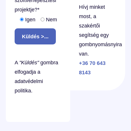
szoftverfejlesztési
Hívj minket
projektje?
*
most, a
Igen
Nem
szakértői
segítség egy
Küldés >...
gombnyomásnyira
van.
A
"Küldés"
gombra
+36 70 643
elfogadja a
8143
adatvédelmi
politika
.