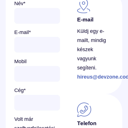
Név
*
E-mail
Küldj egy e-
E-mail
*
mailt, mindig
készek
vagyunk
Mobil
segíteni.
hireus@devzone.co
Cég
*
Volt már
Telefon