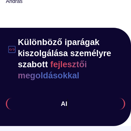
András
Különböző iparágak
kiszolgálása személyre
szabott
fejlesztői
megoldásokkal
Egészség