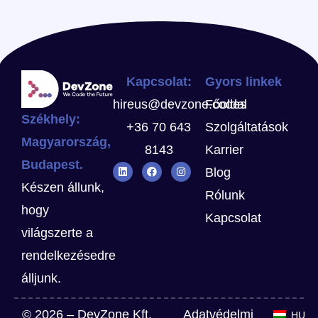
Kapcsolat:
Gyors linkek
hireus@devzone.codes
Főoldal
Székhely:
+36 70 643
Szolgáltatások
Magyarország,
8143
Karrier
Budapest.
Blog
Készen állunk,
Rólunk
hogy
Kapcsolat
világszerte a
rendelkezésedre
álljunk.
© 2026 – DevZone Kft.
Adatvédelmi
HU